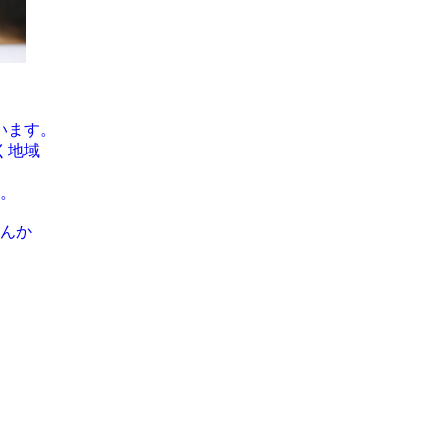
います。
く地域
。
んか