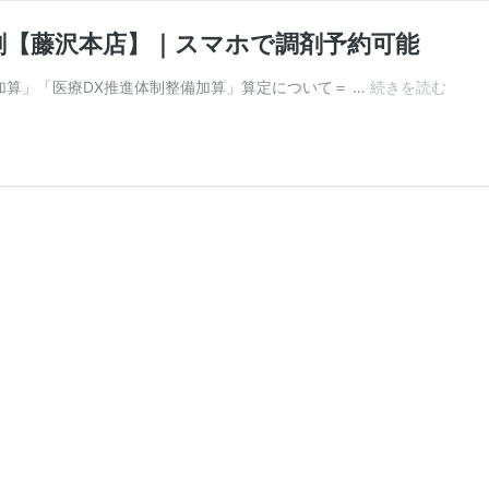
剤【藤沢本店】｜スマホで調剤予約可能
大
加算」「医療DX推進体制整備加算」算定について＝ …
続きを読む
島
薬
局
｜
土
日
祝
日
も
20
時
ま
で
処
方
箋
調