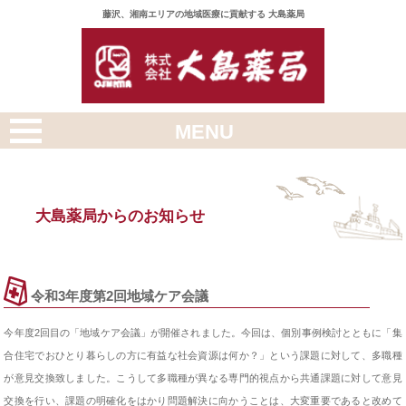
藤沢、湘南エリアの地域医療に貢献する 大島薬局
MENU
トップページ
店舗案内
大島薬局からのお知らせ
採用情報
スタッフ紹介
令和3年度第2回地域ケア会議
会社概要
今年度2回目の「地域ケア会議」が開催されました。今回は、個別事例検討とともに「集
合住宅でおひとり暮らしの方に有益な社会資源は何か？」という課題に対して、多職種
健康Q&A
が意見交換致しました。こうして多職種が異なる専門的視点から共通課題に対して意見
交換を行い、課題の明確化をはかり問題解決に向かうことは、大変重要であると改めて